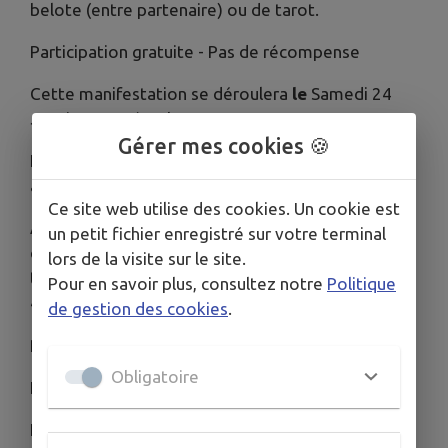
belote (entre partenaire) ou de tarot.
Participation gratuite - Pas de récompense
Cette manifestation se déroulera
le
Samedi 24
Janvier 2026 à 16h30.
Gérer mes cookies 🍪
En soirée saucisses / frites vous seront proposées
au prix de 5€ (café offert)
Ce site web utilise des cookies. Un cookie est
Afin de vous recevoir dans les meilleures
un petit fichier enregistré sur votre terminal
conditions, veuillez bien vouloir vous inscrire par
lors de la visite sur le site.
téléphone auprès de : Dominique Schittly au 06 06
Pour en savoir plus, consultez notre
Politique
48 92 77
de gestion des cookies
.
Pascal Gross au 06 81 57 27 44
Obligatoire
Eric Wurmlinger au 07 80 54 50 53
Nombre de places limitées