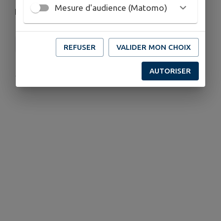
Mesure d'audience (Matomo)
Le président Dominique SCHITTLY
Association de Pêche de Falkwiller
REFUSER
VALIDER MON CHOIX
AUTORISER
Publié par la Mairie