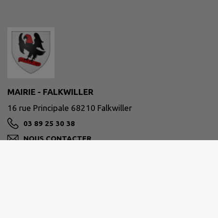
MAIRIE - FALKWILLER
16 rue Principale 68210 Falkwiller
03 89 25 30 38
NOUS CONTACTER
M'Y RENDRE
www.falkwiller.fr