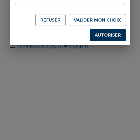
Règlement sur place.
REFUSER
VALIDER MON CHOIX
AUTORISER
COORDONNÉES
dominique.schittly013@orange.fr