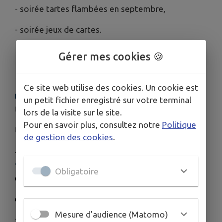
- soirée tartes flambées en septembre,
- soirée jeux de cartes.
Gérer mes cookies 🍪
Ce site web utilise des cookies. Un cookie est
HORAIRES
un petit fichier enregistré sur votre terminal
Période d'ouverture du 1er avril au 31 décembre;
lors de la visite sur le site.
Pour en savoir plus, consultez notre
Politique
Horaire d'ouverture : 7h à 20h selon les mois.
de gestion des cookies
.
Jours d'ouverture : samedi, dimanche et jours fériés
TARIFS
Obligatoire
Carte annuelle : 70 €
Carte journalière : 12 €
Mesure d'audience (Matomo)
1/2 tarif pour les moins de 16 ans : 35 €