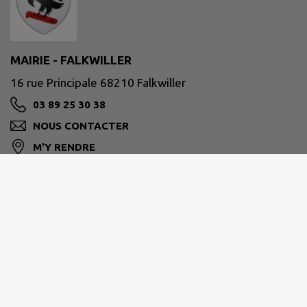
MAIRIE - FALKWILLER
16 rue Principale 68210 Falkwiller
03 89 25 30 38
NOUS CONTACTER
M'Y RENDRE
www.falkwiller.fr