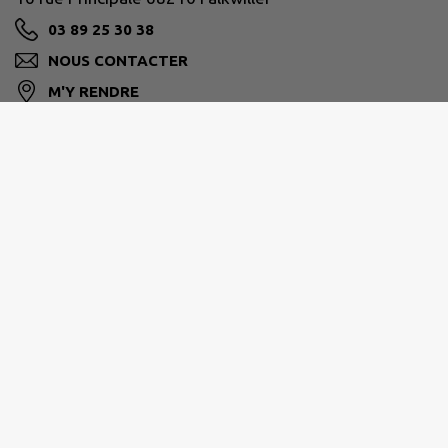
03 89 25 30 38
NOUS CONTACTER
M'Y RENDRE
www.falkwiller.fr
HORAIRES D'OUVERTURE DE LA MAIRIE :
Mardi de 17 h 30 à 19 h
Jeudi de 17 h 30 à 19 h